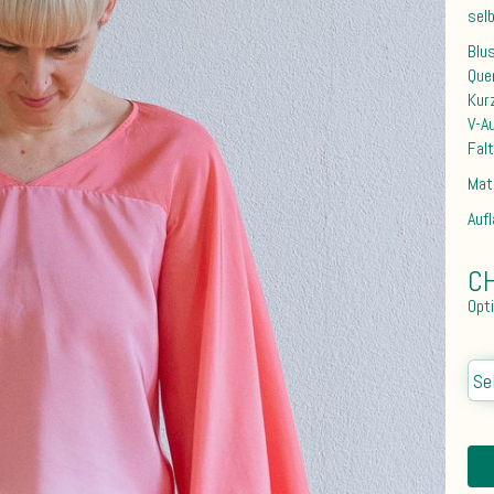
sel
Blu
Que
Kurz
V-A
Fal
Mat
Auf
CH
Opt