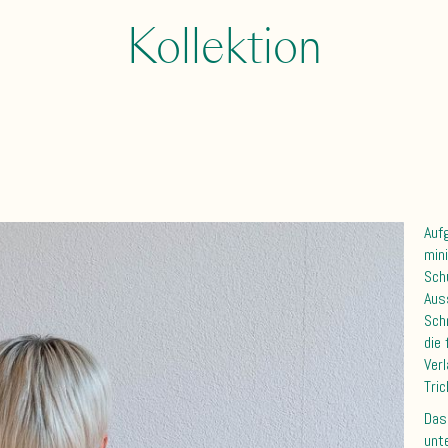
Kollektion
Auf
min
Sch
Aus
Sch
die
Ver
Tric
Das
unt