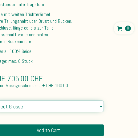
bstbestimmte Trageform.
se mit weiten Trichterärmel.
re Teilungsnaht über Brust und Rücken.
bluse, länge ca. bis zur Taille.
0
usschnitt vorne und hinten.
te in Rückenmitte.
erial: 100% Seide
lage: max. 6 Stück
F 705.00 CHF
ion Massgeschneidert: + CHF 160.00